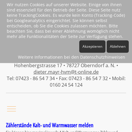
Wir nutzen Cookies auf unserer Website. Einige von ihnen
sind essenziell für den Betrieb der Seite. Diese Seite nutz
keine TrackingCookies. Es wurde kein Konto (Tracking-Code)
bei Googleanalytics eingerichtet. Sie können selbst
entscheiden, ob Sie die Cookies zulassen möchten. Bitte
Vermittlung von Immobilien
beachten Sie, dass bei einer Ablehnung womöglich nicht
Haus- und Mietverwaltung
mehr alle Funktionalitäten der Seite zur Verfügung stehen.
Vermietung und Verpachtung
Akzeptieren
Ablehnen
Eigentumswohnungen & Häuser
Gewerbeimmobilien & Baugrundstücke
Weitere Informationen bei den Datenschutzhinweisen
Hohenbergstrasse 17 • 78727 Oberndorf a. N. •
dieter.mayr-hvm@t-online.de
Tel: 07423 - 86 54 7 34 • Fax: 07423 - 86 54 7 32 • Mobil:
0160 24 54 124
Mobile Menu Toggle
Zählerstände Kalt- und Warmwasser melden